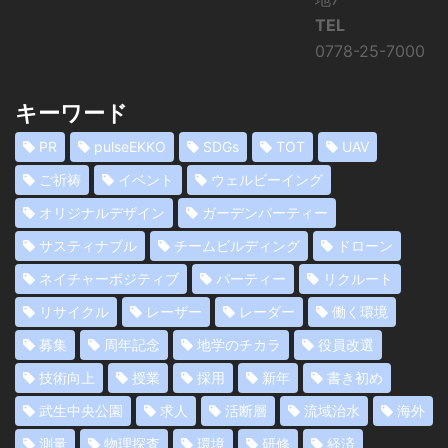
TEL
0778-25-7000
キーワード
PR
pulseEKKO
SDGs
TOT
UAV
ご祈祷
イベント
ウェルビーイング
オリジナルデザイン
ガーデンパーティー
サスティナブル
チームビルディング
ドローン
ネイチャーポジティブ
パーティー
リクルート
リサイクル
レーザー
レーダー
働く環境
募集
周年記念
地学のチカラ
役員改選
技術向上
授業
採用
新年
書き初め
武生中央公園
求人
活断層
流域治水
海外
測量
物理探査
環境
研修
経済