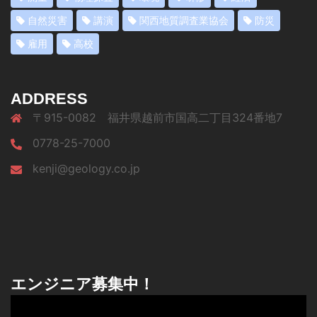
自然災害
講演
関西地質調査業協会
防災
雇用
高校
ADDRESS
〒915-0082 福井県越前市国高二丁目324番地7
0778-25-7000
kenji@geology.co.jp
エンジニア募集中！