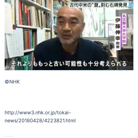
©NHK
http://www3.nhk.or.jp/tokai-
news/20180428/4223821.html