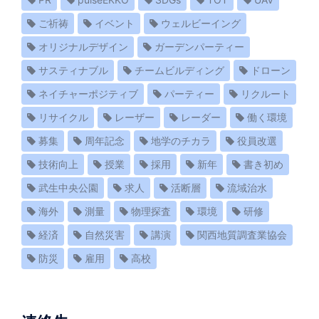
ご祈祷
イベント
ウェルビーイング
オリジナルデザイン
ガーデンパーティー
サスティナブル
チームビルディング
ドローン
ネイチャーポジティブ
パーティー
リクルート
リサイクル
レーザー
レーダー
働く環境
募集
周年記念
地学のチカラ
役員改選
技術向上
授業
採用
新年
書き初め
武生中央公園
求人
活断層
流域治水
海外
測量
物理探査
環境
研修
経済
自然災害
講演
関西地質調査業協会
防災
雇用
高校