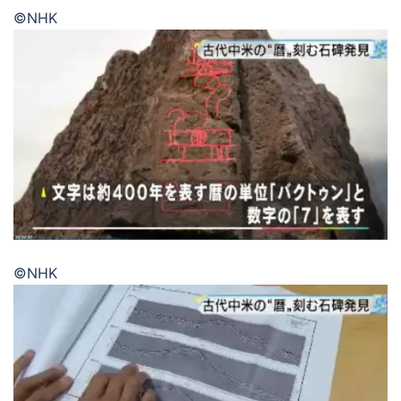
©NHK
©NHK