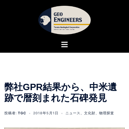
コ
ン
テ
ン
ツ
へ
ト
ス
グ
キ
ル
ッ
メ
プ
ニ
ュ
弊社GPR結果から、中米遺
ー
跡で暦刻まれた石碑発見
投稿者:
TGC
2018年5月1日
ニュース
、
文化財
、
物理探査