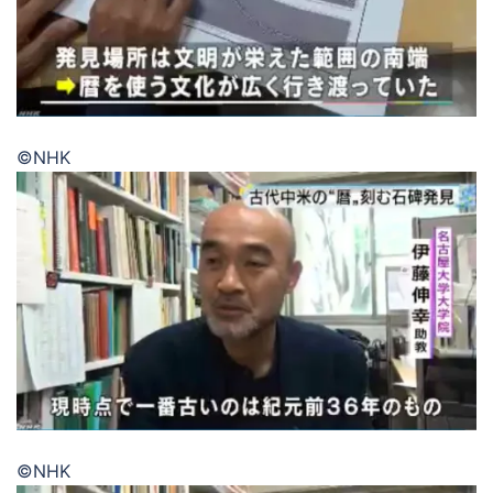
©NHK
©NHK