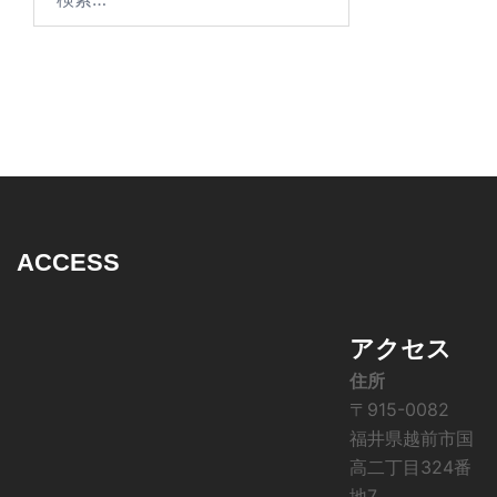
索:
ACCESS
アクセス
住所
〒915-0082
福井県越前市国
高二丁目324番
地7