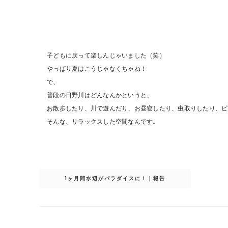
子どもに戻って楽しんじゃいました（笑）
やっぱり夏はこうじゃなくちゃね！
で、
普段の日野川はどんなんかというと、
お散歩したり、川で遊んだり、お昼寝したり、虫取りしたり、ピ
そんな、リラックスした空間なんです。
投
稿
1ヶ月間水辺がパラダイスに！｜報告
ナ
ビ
ゲ
ー
シ
ョ
ン