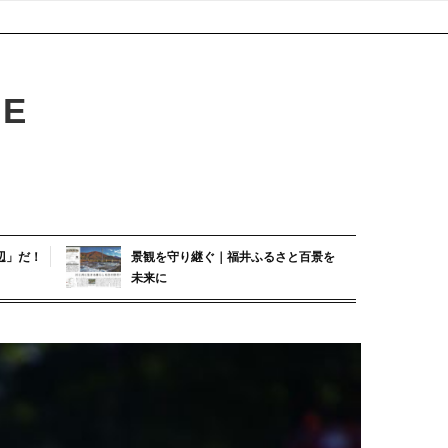
GE
辺」だ！
景観を守り継ぐ｜福井ふるさと百景を
未来に