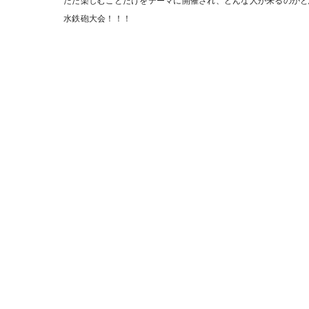
ただ楽しむことだけをテーマに開催され、どんな人が来るのかと
水鉄砲大会！！！