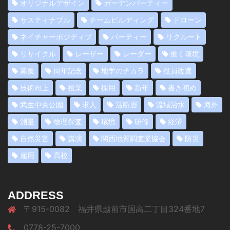
オリジナルデザイン
ガーデンパーティー
サスティナブル
チームビルディング
ドローン
ネイチャーポジティブ
パーティー
リクルート
リサイクル
レーザー
レーダー
働く環境
募集
周年記念
地学のチカラ
役員改選
技術向上
授業
採用
新年
書き初め
武生中央公園
求人
活断層
流域治水
海外
測量
物理探査
環境
研修
経済
自然災害
講演
関西地質調査業協会
防災
雇用
高校
ADDRESS
〒915-0082 福井県越前市国高二丁目324番地7
0778-25-7000