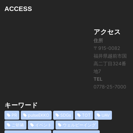
ACCESS
アクセス
住所
〒915-0082
福井県越前市国
高二丁目324番
地7
TEL
0778-25-7000
キーワード
PR
pulseEKKO
SDGs
TOT
UAV
ご祈祷
イベント
ウェルビーイング