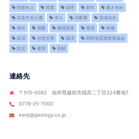
技術向上
授業
採用
新年
書き初め
武生中央公園
求人
活断層
流域治水
海外
測量
物理探査
環境
研修
経済
自然災害
講演
関西地質調査業協会
防災
雇用
高校
連絡先
〒915-0082 福井県越前市国高二丁目324番地7
0778-25-7000
kenji@geology.co.jp