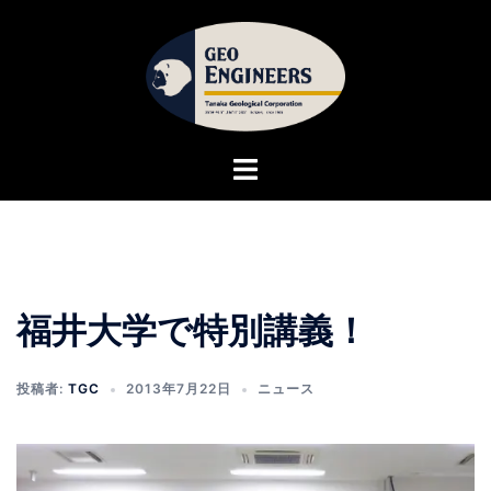
コ
ン
テ
ン
ツ
へ
ト
ス
グ
キ
ル
ッ
メ
プ
ニ
ュ
福井大学で特別講義！
ー
投稿者:
TGC
2013年7月22日
ニュース