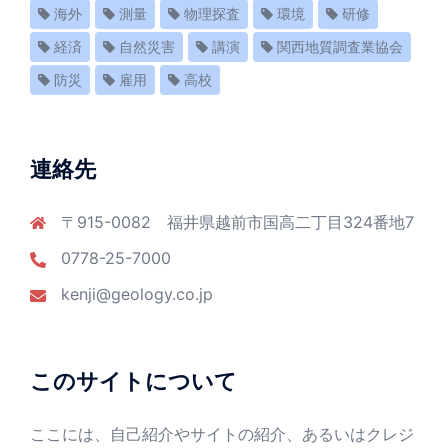
海外
測量
物理探査
環境
研修
経済
自然災害
講演
関西地質調査業協会
防災
雇用
高校
連絡先
〒915-0082 福井県越前市国高二丁目324番地7
0778-25-7000
kenji@geology.co.jp
このサイトについて
ここには、自己紹介やサイトの紹介、あるいはクレジ