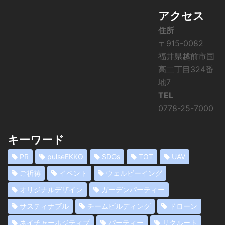
アクセス
住所
〒915-0082
福井県越前市国
高二丁目324番
地7
TEL
0778-25-7000
キーワード
PR
pulseEKKO
SDGs
TOT
UAV
ご祈祷
イベント
ウェルビーイング
オリジナルデザイン
ガーデンパーティー
サスティナブル
チームビルディング
ドローン
ネイチャーポジティブ
パーティー
リクルート