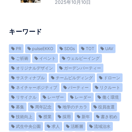
2025年10月10日
キーワード
PR
pulseEKKO
SDGs
TOT
UAV
ご祈祷
イベント
ウェルビーイング
オリジナルデザイン
ガーデンパーティー
サスティナブル
チームビルディング
ドローン
ネイチャーポジティブ
パーティー
リクルート
リサイクル
レーザー
レーダー
働く環境
募集
周年記念
地学のチカラ
役員改選
技術向上
授業
採用
新年
書き初め
武生中央公園
求人
活断層
流域治水