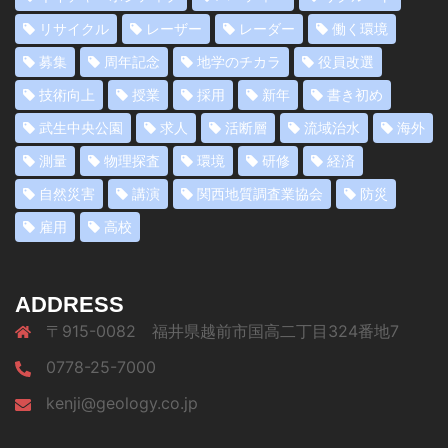
リサイクル
レーザー
レーダー
働く環境
募集
周年記念
地学のチカラ
役員改選
技術向上
授業
採用
新年
書き初め
武生中央公園
求人
活断層
流域治水
海外
測量
物理探査
環境
研修
経済
自然災害
講演
関西地質調査業協会
防災
雇用
高校
ADDRESS
〒915-0082 福井県越前市国高二丁目324番地7
0778-25-7000
kenji@geology.co.jp