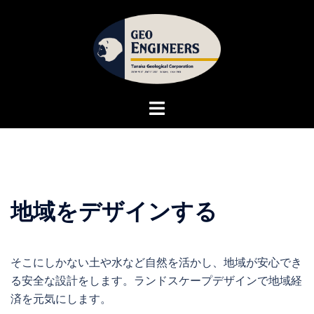
コ
ン
テ
ン
ツ
へ
ト
ス
グ
キ
ル
ッ
メ
プ
ニ
ュ
地域をデザインする
ー
そこにしかない土や水など自然を活かし、地域が安心でき
る安全な設計をします。ランドスケープデザインで地域経
済を元気にします。