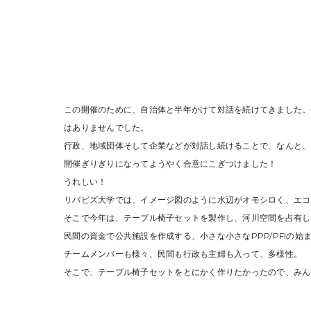
この開催のために、自治体と半年かけて対話を続けてきました。
はありませんでした。
行政、地域団体そして企業などが対話し続けることで、なんと、
開催ぎりぎりになってようやく合意にこぎつけました！
うれしい！
リバビズ大学では、イメージ図のように水辺がオモシロく、エコ
そこで今年は、テーブル椅子セットを製作し、河川空間を占有し
民間の資金で公共施設を作成する、小さな小さなPPP/PFIの始
チームメンバーも様々、民間も行政も主婦も入って、多様性。
そこで、テーブル椅子セットをとにかく作りたかったので、みん