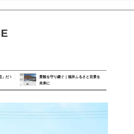
GE
辺」だ！
景観を守り継ぐ｜福井ふるさと百景を
未来に