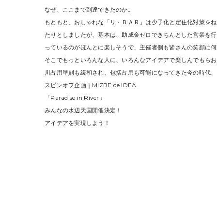
なぜ、ここまで到達できたのか。
もともと、おしゃれな「リ・ＢＡＲ」は少子化と定住化対策をね
たりとしましたが、基本は、助成金ゼロできちんとした営業を行
っているのがほんとに楽しそうで、主催者側も皆さんの笑顔に何
そこでもっといろんな人に、いろんなアイデアで楽しんでもらお
川占用準則も緩和され、包括占用も可能になってきた今の時代、
スピンオフ企画｜MIZBE de IDEA
「Paradise in River」
みんなの水辺天国開催決定！
アイデアを実現しよう！