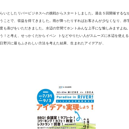
らいとしたリバービジネスへの挑戦からスタートしました。過去５回開催するな
うことで、収益を得てきました。雨が降ったりすればお客さんが少なくなり、赤
度も喜びをいただきました。水辺の空間てホントみんな上手にな愉しみますよね
う！と考え、せっかくだからイベン トなどやりたい人がスムーズに水辺を使え
日野川に最もふさわしい方法を考えた結果、生まれたアイデアが、