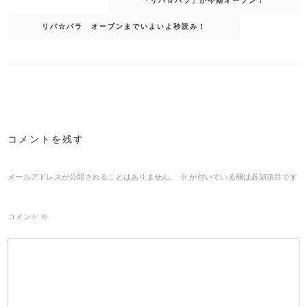
「リバ☆パラ」が今期オープン！
ナ
ビ
ゲ
ー
リバ☆パラ オープンまでいよいよ秒読み！
シ
ョ
ン
コメントを残す
メールアドレスが公開されることはありません。
※
が付いている欄は必須項目です
コメント
※