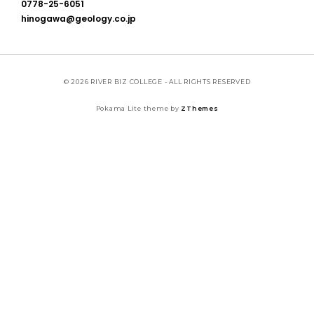
0778-25-6051
hinogawa@geology.co.jp
© 2026 RIVER BIZ COLLEGE - ALL RIGHTS RESERVED
Pokama Lite theme by
ZThemes