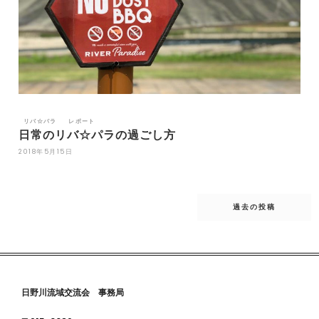
リバ☆パラ
レポート
日常のリバ☆パラの過ごし方
2018年5月15日
投
稿
過去の投稿
ナ
ビ
ゲ
ー
シ
ョ
ン
日野川流域交流会 事務局